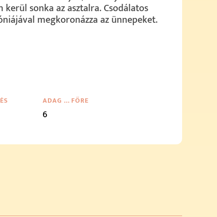
n kerül sonka az asztalra. Csodálatos
óniájával megkoronázza az ünnepeket.
TÉS
ADAG … FŐRE
6