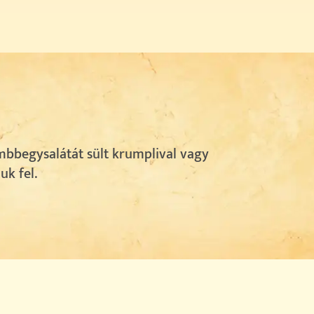
mbbegysalátát sült krumplival vagy
juk fel.