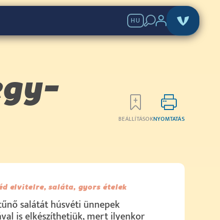
HU
egy-
BEÁLLÍTÁSOK
NYOMTATÁS
éd elvitelre, saláta, gyors ételek
itűnő salátát húsvéti ünnepek
val is elkészíthetjük, mert ilyenkor