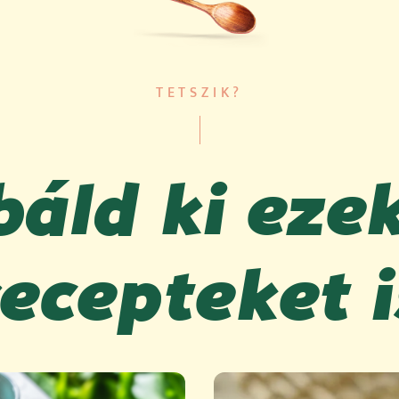
TETSZIK?
áld ki eze
recepteket i