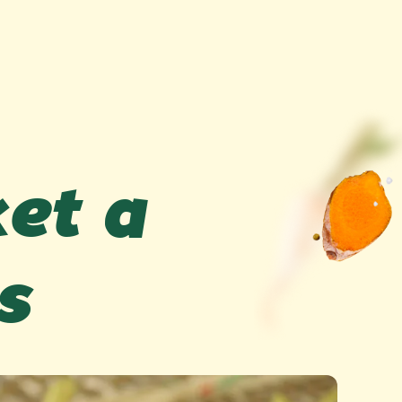
ket a
s