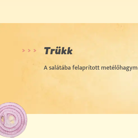
Trükk
A salátába felaprított metélőhagymá