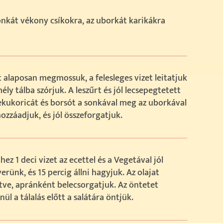
onkát vékony csíkokra, az uborkát karikákra
t alaposan megmossuk, a felesleges vizet leitatjuk
mély tálba szórjuk. A leszűrt és jól lecsepegtetett
kukoricát és borsót a sonkával meg az uborkával
ozzáadjuk, és jól összeforgatjuk.
hez 1 deci vizet az ecettel és a Vegetával jól
erünk, és 15 percig állni hagyjuk. Az olajat
ve, apránként belecsorgatjuk. Az öntetet
nül a tálalás előtt a salátára öntjük.