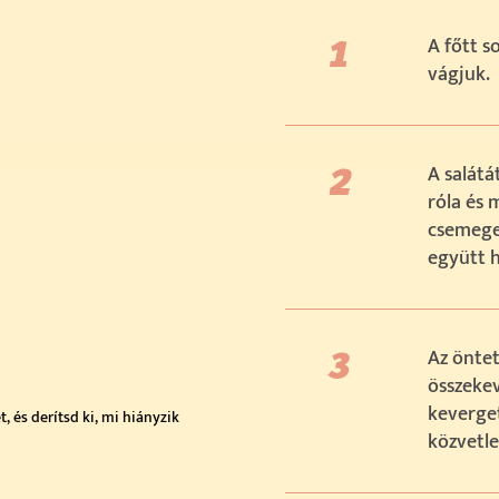
A főtt s
vágjuk.
A salátá
róla és 
csemege
együtt h
Az öntet
összekev
keverget
 és derítsd ki, mi hiányzik
közvetle