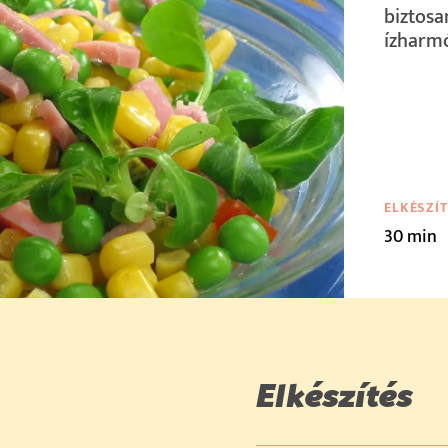
biztosa
ízharm
ELKÉSZÍ
30 min
Elkészítés