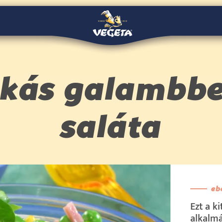
kás galambb
saláta
eb
Ezt a k
alkalmá