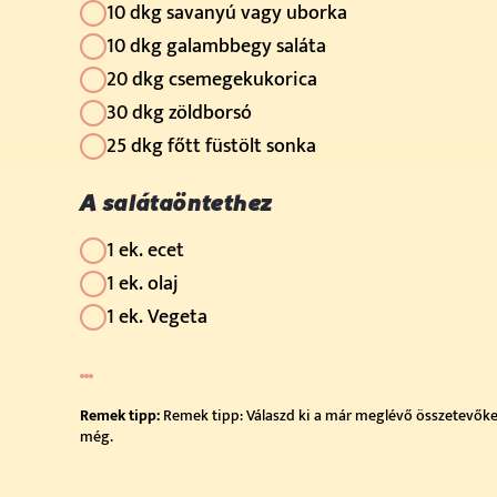
10 dkg savanyú vagy uborka
10 dkg galambbegy saláta
20 dkg csemegekukorica
30 dkg zöldborsó
25 dkg főtt füstölt sonka
A salátaöntethez
1 ek. ecet
1 ek. olaj
1 ek. Vegeta
Remek tipp:
Remek tipp: Válaszd ki a már meglévő összetevőket,
még.