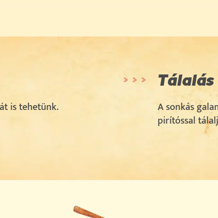
Tálalás
t is tehetünk.
A sonkás gala
pirítóssal tálal