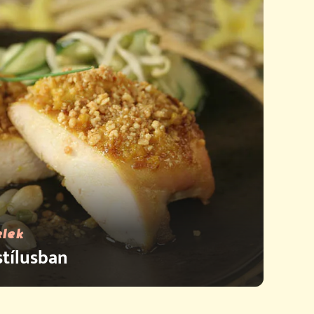
elek
stílusban