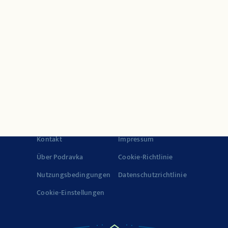
Schnellgerichte
Produkte
Politik der
Die Geschichte von
Lebensmittelsicherheit
Vegeta
und Qualität
Geschichte über
Qualität
© 2022-2026 Podravka d.d. (Inc) Alle Rechte vorbehalten.
Vegeta
ist ein eingetragenes Warenzeichen von Podravka d.d.
(Inc.).
Kontakt
Impressum
Über Podravka
Cookie-Richtlinie
Nutzungsbedingungen
Datenschutzrichtlinie
Cookie-Einstellungen